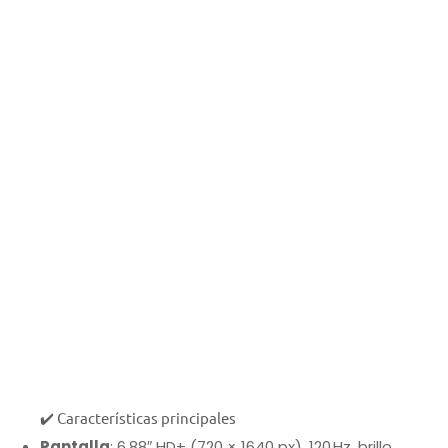
✔️ Características principales
Pantalla
: 6,88″ HD+ (720 × 1640 px), 120 Hz, brillo