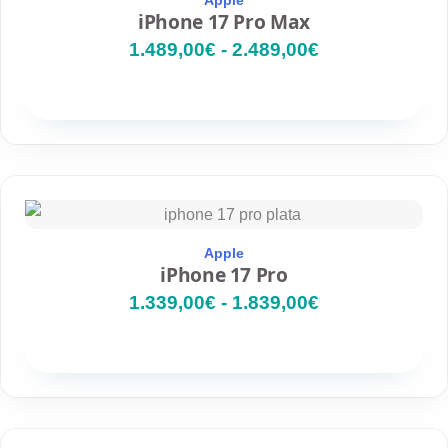
o
iPhone 17 Pro Max
d
1.489,00
€
-
2.489,00
€
e
p
r
Disponibilidad
e
c
i
o
R
s
a
:
n
d
g
e
Apple
o
iPhone 17 Pro
s
d
d
1.339,00
€
-
1.839,00
€
e
e
p
1
r
Disponibilidad
.
e
4
c
8
i
9
o
,
R
s