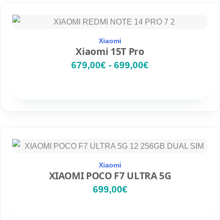
R
a
n
g
Xiaomi
o
Xiaomi 15T Pro
d
679,00
€
-
699,00
€
e
p
r
Disponibilidad
e
c
i
o
s
:
d
e
Xiaomi
XIAOMI POCO F7 ULTRA 5G
s
d
699,00
€
e
6
Disponibilidad
7