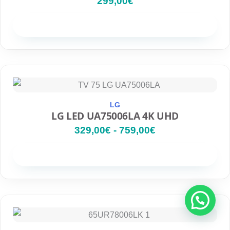
299,00
€
Disponibilidad
R
a
n
g
LG
o
LG LED UA75006LA 4K UHD
d
329,00
€
-
759,00
€
e
p
r
Disponibilidad
e
c
i
o
E
E
s
l
l
:
p
p
d