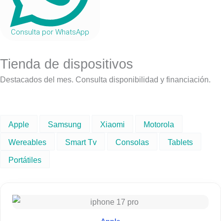
Consulta por WhatsApp
Tienda de dispositivos
Destacados del mes. Consulta disponibilidad y financiación.
Apple
Samsung
Xiaomi
Motorola
Wereables
Smart Tv
Consolas
Tablets
Portátiles
R
a
n
g
Apple