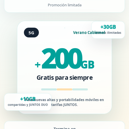
Promoción limitada
+30GB
5G
Verano Cablemel
clientes ilimitadas
200
+
GB
Gratis para siempre
+10GB
Para nuevas altas y portabilidades móviles en
tarifas JUNTOS.
compartidas y JUNTOS DUO
Termina en