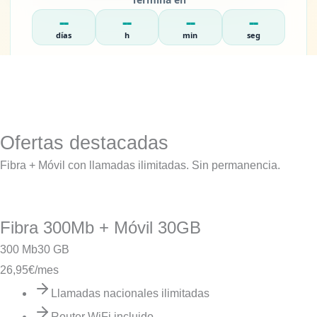
--
--
--
--
días
h
min
seg
Ofertas destacadas
Fibra + Móvil con llamadas ilimitadas. Sin permanencia.
Fibra 300Mb + Móvil 30GB
300 Mb
30 GB
26,95
€/mes
Llamadas nacionales ilimitadas
Router WiFi incluido