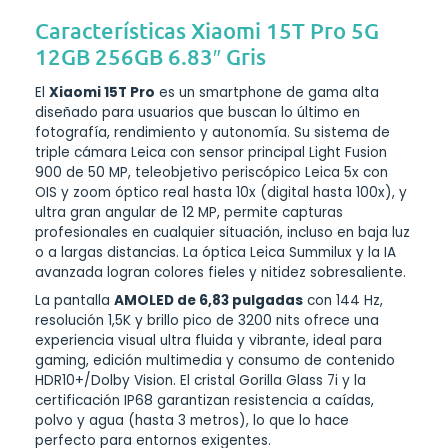
Características Xiaomi 15T Pro 5G
12GB 256GB 6.83″ Gris
El
Xiaomi 15T Pro
es un smartphone de gama alta
diseñado para usuarios que buscan lo último en
fotografía, rendimiento y autonomía. Su sistema de
triple cámara Leica con sensor principal Light Fusion
900 de 50 MP, teleobjetivo periscópico Leica 5x con
OIS y zoom óptico real hasta 10x (digital hasta 100x), y
ultra gran angular de 12 MP, permite capturas
profesionales en cualquier situación, incluso en baja luz
o a largas distancias. La óptica Leica Summilux y la IA
avanzada logran colores fieles y nitidez sobresaliente.
La pantalla
AMOLED de 6,83 pulgadas
con 144 Hz,
resolución 1,5K y brillo pico de 3200 nits ofrece una
experiencia visual ultra fluida y vibrante, ideal para
gaming, edición multimedia y consumo de contenido
HDR10+/Dolby Vision. El cristal Gorilla Glass 7i y la
certificación IP68 garantizan resistencia a caídas,
polvo y agua (hasta 3 metros), lo que lo hace
perfecto para entornos exigentes.