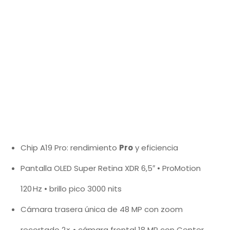
Chip A19 Pro: rendimiento
Pro
y eficiencia
Pantalla OLED Super Retina XDR 6,5″ • ProMotion
120 Hz • brillo pico 3000 nits
Cámara trasera única de 48 MP con zoom
recortado 2× • cámara frontal 18 MP con Center