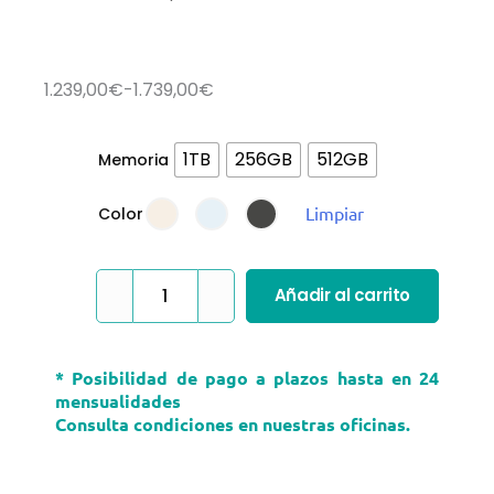
Rango
1.239,00
€
-
1.739,00
€
de
precios:
Iphone
1TB
256GB
512GB
Memoria
desde
Air
Limpiar
Color
1.239,00€
cantidad
hasta
1.739,00€
Añadir al carrito
* Posibilidad de pago a plazos hasta en 24
mensualidades
Consulta condiciones en nuestras oficinas.