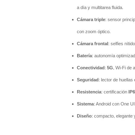
a día y multitarea fluida.
Cámara triple
: sensor princip
con zoom óptico.
Cámara frontal
: selfies níti
Batería
: autonomía optimizad
Conectividad
:
5G
, Wi-Fi de 
Seguridad
: lector de huella
Resistencia
: certificación
IP
Sistema
: Android con One UI
Diseño
: compacto, elegante