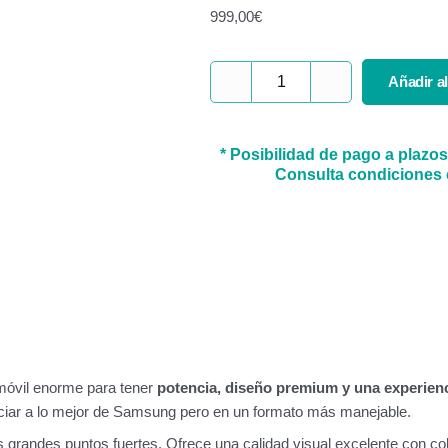
999,00
€
Samsung
Añadir al
Galaxy
S26
cantidad
* Posibilidad de pago a plazo
Consulta condiciones e
móvil enorme para tener
potencia, diseño premium y una experienc
nciar a lo mejor de Samsung pero en un formato más manejable.
 grandes puntos fuertes. Ofrece una calidad visual excelente con col