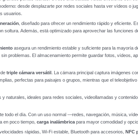
y moderno: desde desplazarte por redes sociales hasta ver vídeos o
s usuarios.
eneración
, diseñado para ofrecer un rendimiento rápido y eficiente. E
 con soltura. Además, está optimizado para aprovechar las funciones 
miento
asegura un rendimiento estable y suficiente para la mayoría d
sin problemas. El almacenamiento permite guardar fotos, vídeos, apps
 de
triple cámara versátil
. La cámara principal captura imágenes con
mplias, perfectas para paisajes o grupos, mientras que el teleobjetivo
s y naturales, ideales para redes sociales, videollamadas y contenido di
te todo el día. Con un uso normal —redes, navegación, música, vídeo
ía en poco tiempo,
carga inalámbrica
para mayor comodidad y opcion
velocidades rápidas, Wi-Fi estable, Bluetooth para accesorios,
NFC p