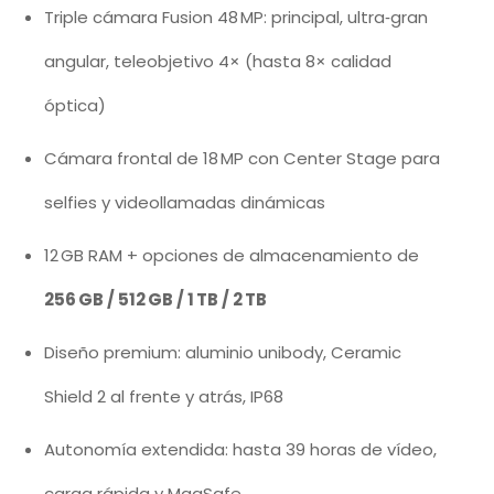
Triple cámara Fusion 48 MP: principal, ultra‑gran
angular, teleobjetivo 4× (hasta 8× calidad
óptica)
Cámara frontal de 18 MP con Center Stage para
selfies y videollamadas dinámicas
12 GB RAM + opciones de almacenamiento de
256 GB / 512 GB / 1 TB / 2 TB
Diseño premium: aluminio unibody, Ceramic
Shield 2 al frente y atrás, IP68
Autonomía extendida: hasta 39 horas de vídeo,
carga rápida y MagSafe