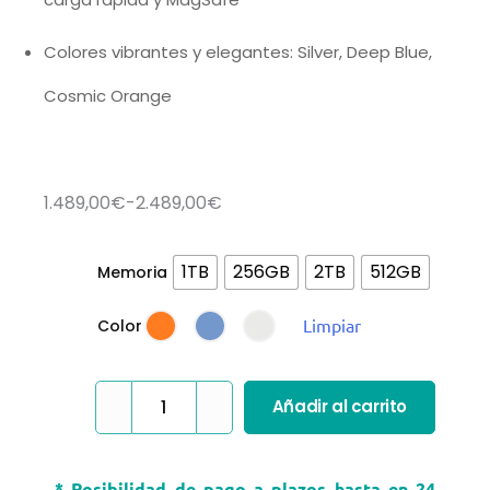
Colores vibrantes y elegantes: Silver, Deep Blue,
Cosmic Orange
Rango
1.489,00
€
-
2.489,00
€
de
precios:
iPhone
1TB
256GB
2TB
512GB
Memoria
desde
17
Limpiar
Color
1.489,00€
Pro
hasta
Max
2.489,00€
cantidad
Añadir al carrito
* Posibilidad de pago a plazos hasta en 24