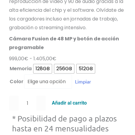
reproducción de vídeo y 90 de audio gracias a la
alta eficiencia del chip y el software. Olvídate de
los cargadores incluso en jornadas de trabajo,
grabación o streaming intensivo.
Cámara Fusion de 48 MP y botón de acción
programable
Rango
999,00
€
-
1.405,00
€
iPhone
de
Memoria
128GB
256GB
512GB
16
precios:
Color
Limpiar
e
desde
cantidad
999,00€
hasta
Añadir al carrito
1.405,00€
* Posibilidad de pago a plazos
hasta en 24 mensualidades