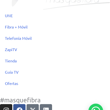
UNE
Fibra + Móvil
Telefonía Móvil
ZapiTV
Tienda
Guía TV
Ofertas
#masquefibra
I
F
X
L