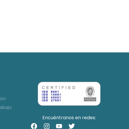
ión
rabajo
Encuéntranos en redes:
F
I
Y
T