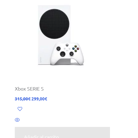
315,00€.
299,00€.
Xbox SERIE S
315,00
€
299,00
€
Añadir al carrito