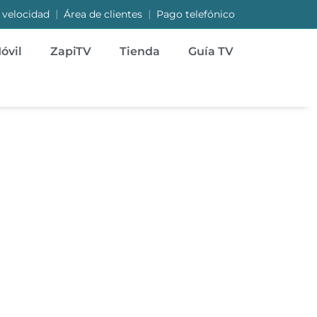
|
|
 velocidad
Área de clientes
Pago telefónico
óvil
ZapiTV
Tienda
Guía TV