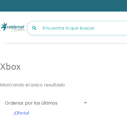
Ir
al
contenido
Xbox
Mostrando el único resultado
El
El
¡Oferta!
precio
precio
original
actual
era:
es: