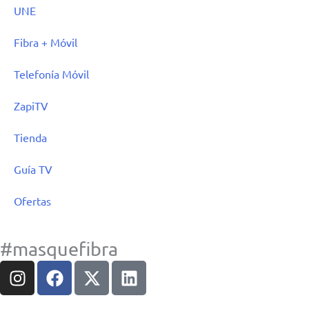
UNE
Fibra + Móvil
Telefonía Móvil
ZapiTV
Tienda
Guía TV
Ofertas
#masquefibra
I
F
X
L
n
a
-
i
s
c
t
n