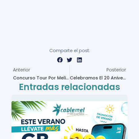
Comparte el post:
Anterior
Posterior
Ant
S
Concurso Tour Por Melilla Instagram2
Celebramos El 20 Aniversario Con Un Evento Exitoso, Marcando Un Hito En Nuestra Historia
Entradas relacionadas