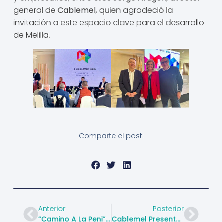
general de
Cablemel
, quien agradeció la
invitación a este espacio clave para el desarrollo
de Melilla.
Comparte el post:
Ant
Sigui
Anterior
Posterior
“Camino A La Peni” El Nuevo Podcast De Cablemel Melilla Titans
Cablemel Presente En La I Jornada Melavant: Impulsando El Desarrollo Y La Innovación En Melilla