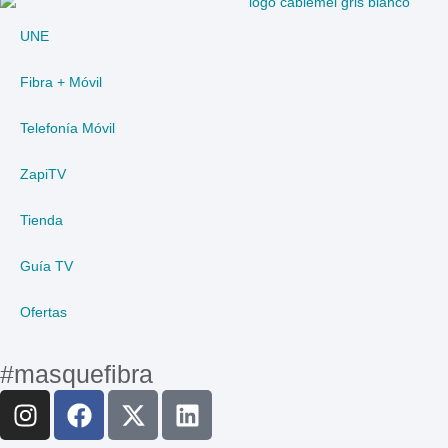
UNE
Fibra + Móvil
Telefonía Móvil
ZapiTV
Tienda
Guía TV
Ofertas
#masquefibra
I
F
X
L
n
a
-
i