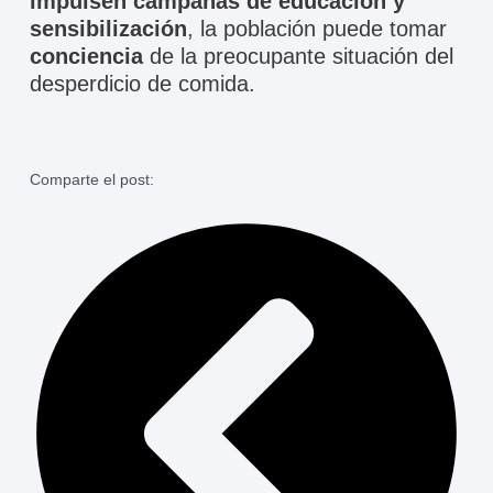
impulsen campañas de educación y
sensibilización
, la población puede tomar
conciencia
de la preocupante situación del
desperdicio de comida.
Comparte el post:
Ant
Sigu