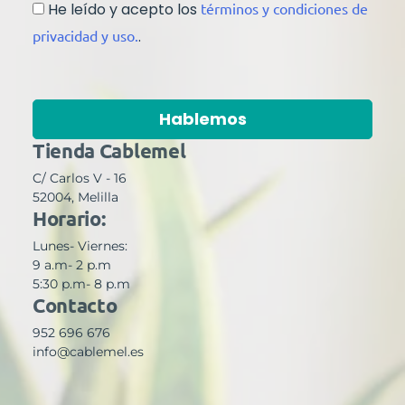
He leído y acepto los
términos y condiciones de
privacidad y uso.
.
Hablemos
Tienda Cablemel
C/ Carlos V - 16
52004, Melilla
Horario:
Lunes- Viernes:
9 a.m- 2 p.m
5:30 p.m- 8 p.m
Contacto
952 696 676
info@cablemel.es