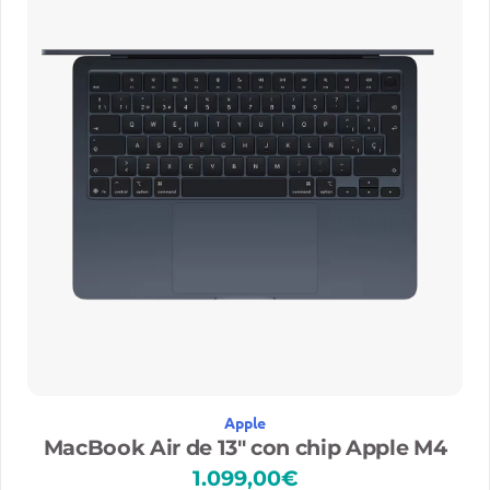
2
3
9
,
0
0
€
Apple
MacBook Air de 13″ con chip Apple M4
1.099,00
€