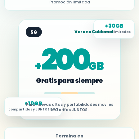
Promoción limitada
+30GB
5G
Verano Cablemel
clientes ilimitadas
200
+
GB
Gratis para siempre
+10GB
Para nuevas altas y portabilidades móviles
en tarifas JUNTOS.
compartidas y JUNTOS DUO
Termina en